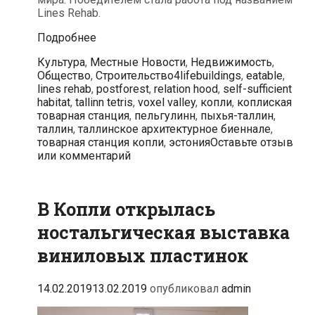
Lines Rehab.
Смотрите,
Подробнее
как
Рубрики
Культура
,
Местные Новости
,
Недвижимость
,
может
Метки
Общество
,
Строительство
4lifebuildings
,
eatable
,
выглядеть
lines rehab
,
postforest
,
relation hood
,
self-sufficient
новый
habitat
,
tallinn tetris
,
voxel valley
,
копли
,
коплиская
жилой
товарная станция
,
пельгулинн
,
пыхья-таллин
,
район
таллин
,
таллинское архитектурное биеннале
,
у
товарная станция копли
,
эстония
Оставьте отзыв
товарной
или комментарий
станции
Копли
В Копли открылась
ностальгическая выставка
виниловых пластинок
14.02.2019
13.02.2019
опубликовал
admin