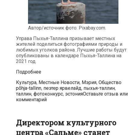
Автор/источник фото: Pixabay.com.
Управа Пыхья-Таллина призывает местных
жителей поделиться фотографиями природы и
любимых уголков района. Лучшие работы будут
опубликованы в календаре Пыхья-Таллина на
2021 год.
Стартовал
Подробнее
фотоконкурс:
Рубрики
Метк
Культура
,
Местные Новости
,
Мэрия
,
Общество
лучшие
põhja-tallinn
,
пеэтер ярвелайд
,
пыхья-таллин
,
работы
таллин
,
фотоконкурс
,
эстония
Оставьте отзыв или
опубликуют
комментарий
в
календаре
Пыхья-
Таллина
Директором культурного
центра «Сальме» станет