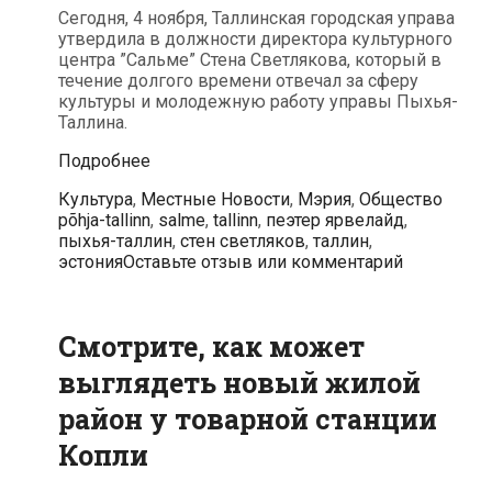
Сегодня, 4 ноября, Таллинская городская управа
утвердила в должности директора культурного
центра ”Сальме” Стена Светлякова, который в
течение долгого времени отвечал за сферу
культуры и молодежную работу управы Пыхья-
Таллина.
Директором
Подробнее
культурного
Рубрики
Метк
Культура
,
Местные Новости
,
Мэрия
,
Общество
центра
põhja-tallinn
,
salme
,
tallinn
,
пеэтер ярвелайд
,
«Сальме»
пыхья-таллин
,
стен светляков
,
таллин
,
станет
эстония
Оставьте отзыв или комментарий
Стен
Светляков
Смотрите, как может
выглядеть новый жилой
район у товарной станции
Копли