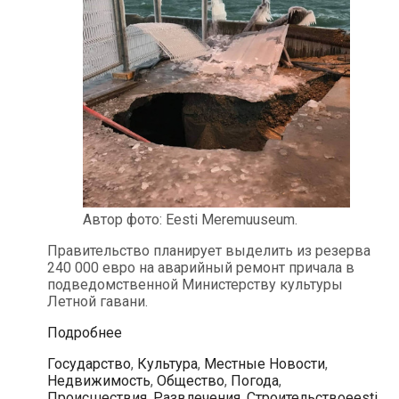
Автор фото: Eesti Meremuuseum.
Правительство планирует выделить из резерва
240 000 евро на аварийный ремонт причала в
подведомственной Министерству культуры
Летной гавани.
На
Подробнее
ремонт
Рубрики
Государство
,
Культура
,
Местные Новости
,
поврежденного
Недвижимость
,
Общество
,
Погода
,
январским
Метки
Происшествия
,
Развлечения
,
Строительство
eesti