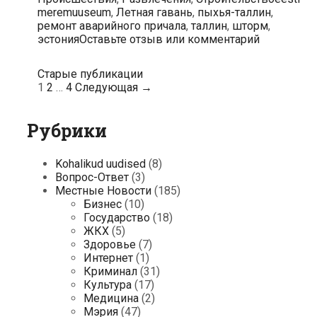
штормом
meremuuseum
,
Летная гавань
,
пыхья-таллин
,
причала
ремонт аварийного причала
,
таллин
,
шторм
,
в
эстония
Оставьте отзыв или комментарий
Летной
гавани
потребовалось
Навигация
Старые публикации
240
по
1
2
…
4
Следующая →
000
записям
евро
Рубрики
Kohalikud uudised
(8)
Вопрос-Ответ
(3)
Местные Новости
(185)
Бизнес
(10)
Государство
(18)
ЖКХ
(5)
Здоровье
(7)
Интернет
(1)
Криминал
(31)
Культура
(17)
Медицина
(2)
Мэрия
(47)