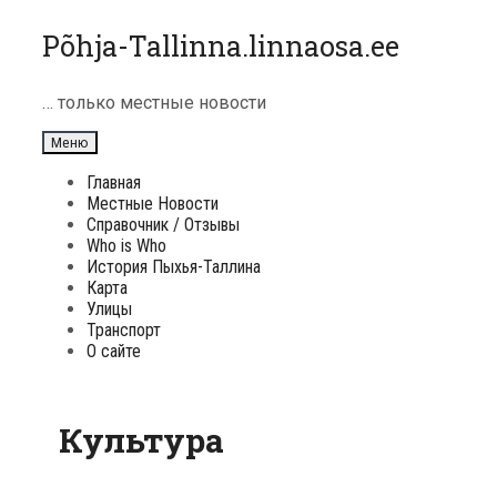
Перейти
Põhja-Tallinna.linnaosa.ee
к
содержимому
… только местные новости
Меню
Главная
Местные Новости
Справочник / Отзывы
Who is Who
История Пыхья-Таллина
Карта
Улицы
Транспорт
О сайте
Культура