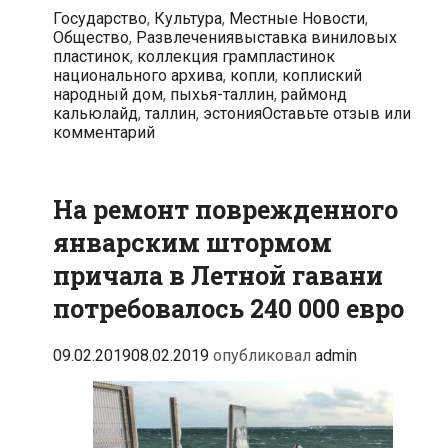
Копли
Рубрики
Государство
,
Культура
,
Местные Новости
,
открылась
Метки
Общество
,
Развлечения
выставка виниловых
ностальгическая
пластинок
,
коллекция грампластинок
выставка
национального архива
,
копли
,
коплиский
виниловых
народный дом
,
пыхья-таллин
,
раймонд
пластинок
кальюлайд
,
таллин
,
эстония
Оставьте отзыв или
комментарий
На ремонт поврежденного
январским штормом
причала в Летной гавани
потребовалось 240 000 евро
09.02.2019
08.02.2019
опубликовал
admin