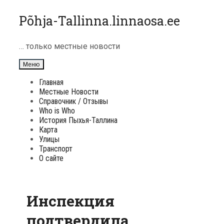
Перейти
Põhja-Tallinna.linnaosa.ee
к
содержимому
… только местные новости
Меню
Главная
Местные Новости
Справочник / Отзывы
Who is Who
История Пыхья-Таллина
Карта
Улицы
Транспорт
О сайте
Инспекция
подтвердила