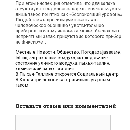
При этом инспекция отметила, что для запаха
отсутствуют предельные нормы и используется
лишь такое понятие как «беспокоящий уровень».
Людей также просили учитывать, что
человеческое обоняние чувствительнее
приборов, поэтому человека может беспокоить
неприятный запах, присутствие которого прибор
не фиксирует.
Рубрики
Метки
Местные Новости
,
Общество
,
Погода
paljassaare
,
tallinn
,
загрязнение воздуха
,
исследование
состояния уличного воздуха
,
пыхья-таллин
,
химический запах
,
эстония
Навигация
В Пыхья-Таллине откроется Социальный центр
по
В Копли три человека отравились угарным
записям
газом
Оставьте отзыв или комментарий
комментарий