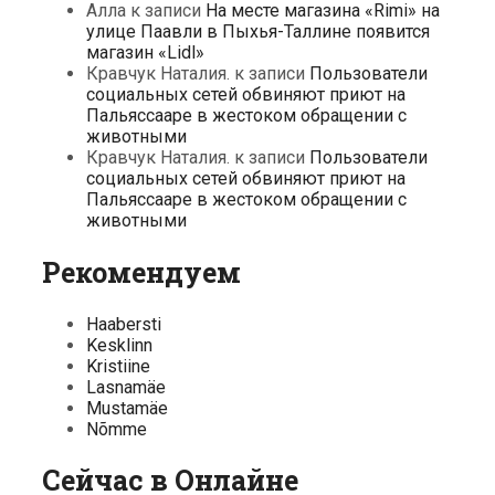
Алла
к записи
На месте магазина «Rimi» на
улице Паавли в Пыхья-Таллине появится
магазин «Lidl»
Кравчук Наталия.
к записи
Пользователи
социальных сетей обвиняют приют на
Пальяссааре в жестоком обращении с
животными
Кравчук Наталия.
к записи
Пользователи
социальных сетей обвиняют приют на
Пальяссааре в жестоком обращении с
животными
Рекомендуем
Haabersti
Kesklinn
Kristiine
Lasnamäe
Mustamäe
Nõmme
Сейчас в Онлайне