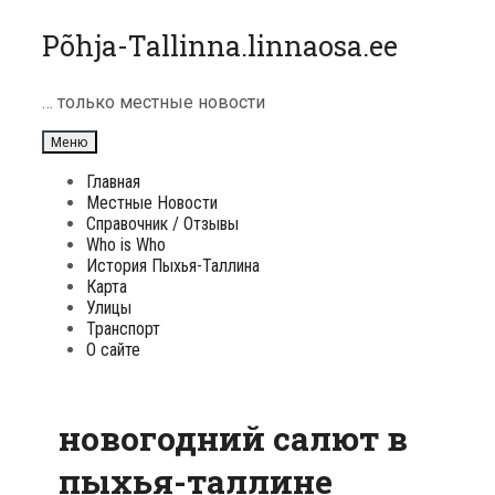
Перейти
Põhja-Tallinna.linnaosa.ee
к
содержимому
… только местные новости
Меню
Главная
Местные Новости
Справочник / Отзывы
Who is Who
История Пыхья-Таллина
Карта
Улицы
Транспорт
О сайте
новогодний салют в
пыхья-таллине