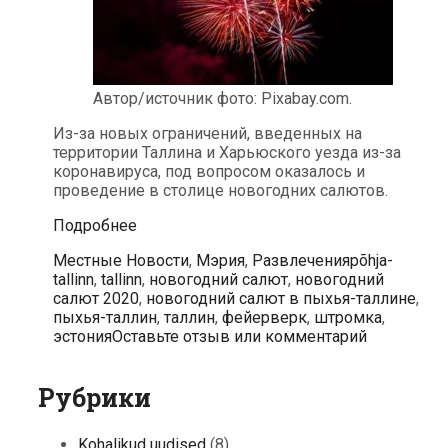
Автор/источник фото: Pixabay.com.
Из-за новых ограничений, введенных на
территории Таллина и Харьюского уезда из-за
коронавируса, под вопросом оказалось и
проведение в столице новогодних салютов.
Таллинская
Подробнее
мэрия
Рубрики
Метки
Местные Новости
,
Мэрия
,
Развлечения
põhja-
может
tallinn
,
tallinn
,
новогодний салют
,
новогодний
отменить
салют 2020
,
новогодний салют в пыхья-таллине
,
новогодние
пыхья-таллин
,
таллин
,
фейерверк
,
штромка
,
салюты
эстония
Оставьте отзыв или комментарий
Рубрики
Kohalikud uudised
(8)