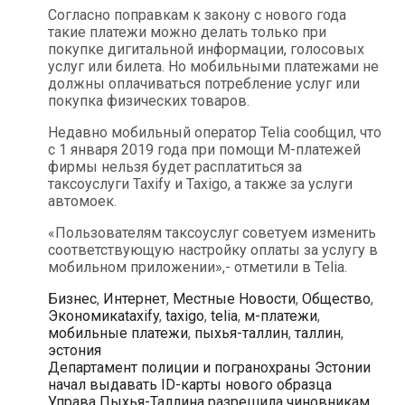
Согласно поправкам к закону с нового года
такие платежи можно делать только при
покупке дигитальной информации, голосовых
услуг или билета. Но мобильными платежами не
должны оплачиваться потребление услуг или
покупка физических товаров.
Недавно мобильный оператор Telia сообщил, что
с 1 января 2019 года при помощи М-платежей
фирмы нельзя будет расплатиться за
таксоуслуги Taxify и Taxigo, а также за услуги
автомоек.
«Пользователям таксоуслуг советуем изменить
соответствующую настройку оплаты за услугу в
мобильном приложении»,- отметили в Telia.
Рубрики
Бизнес
,
Интернет
,
Местные Новости
,
Общество
,
Метки
Экономика
taxify
,
taxigo
,
telia
,
м-платежи
,
мобильные платежи
,
пыхья-таллин
,
таллин
,
эстония
Навигация
Департамент полиции и погранохраны Эстонии
по
начал выдавать ID-карты нового образца
записям
Управа Пыхья-Таллина разрешила чиновникам