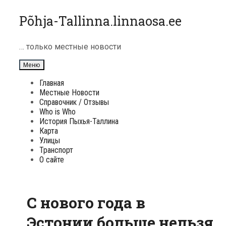
Перейти
Põhja-Tallinna.linnaosa.ee
к
содержимому
… только местные новости
Меню
Главная
Местные Новости
Справочник / Отзывы
Who is Who
История Пыхья-Таллина
Карта
Улицы
Транспорт
О сайте
С нового года в
Эстонии больше нельзя