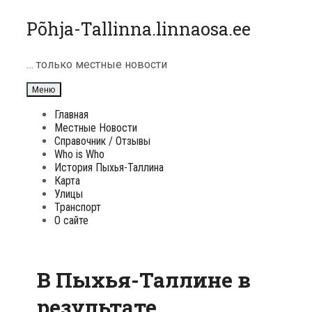
Перейти
Põhja-Tallinna.linnaosa.ee
к
содержимому
… только местные новости
Меню
Главная
Местные Новости
Справочник / Отзывы
Who is Who
История Пыхья-Таллина
Карта
Улицы
Транспорт
О сайте
В Пыхья-Таллине в
результате