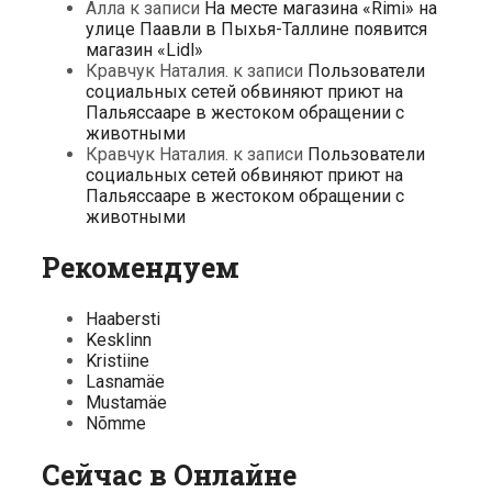
Алла
к записи
На месте магазина «Rimi» на
улице Паавли в Пыхья-Таллине появится
магазин «Lidl»
Кравчук Наталия.
к записи
Пользователи
социальных сетей обвиняют приют на
Пальяссааре в жестоком обращении с
животными
Кравчук Наталия.
к записи
Пользователи
социальных сетей обвиняют приют на
Пальяссааре в жестоком обращении с
животными
Рекомендуем
Haabersti
Kesklinn
Kristiine
Lasnamäe
Mustamäe
Nõmme
Сейчас в Онлайне