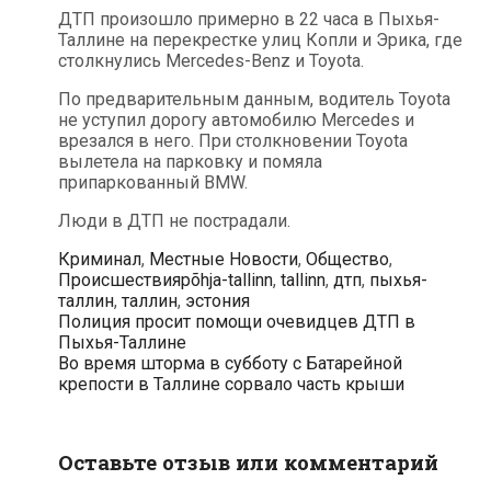
ДТП произошло примерно в 22 часа в Пыхья-
Таллине на перекрестке улиц Копли и Эрика, где
столкнулись Mercedes-Benz и Toyota.
По предварительным данным, водитель Toyota
не уступил дорогу автомобилю Mercedes и
врезался в него. При столкновении Toyota
вылетела на парковку и помяла
припаркованный BMW.
Люди в ДТП не пострадали.
Рубрики
Криминал
,
Местные Новости
,
Общество
,
Метки
Происшествия
põhja-tallinn
,
tallinn
,
дтп
,
пыхья-
таллин
,
таллин
,
эстония
Навигация
Полиция просит помощи очевидцев ДТП в
по
Пыхья-Таллине
записям
Во время шторма в субботу с Батарейной
крепости в Таллине сорвало часть крыши
Оставьте отзыв или комментарий